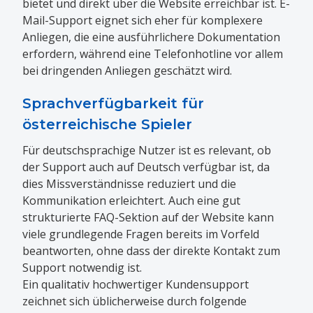
bietet und direkt über die Website erreichbar ist. E-
Mail-Support eignet sich eher für komplexere
Anliegen, die eine ausführlichere Dokumentation
erfordern, während eine Telefonhotline vor allem
bei dringenden Anliegen geschätzt wird.
Sprachverfügbarkeit für
österreichische Spieler
Für deutschsprachige Nutzer ist es relevant, ob
der Support auch auf Deutsch verfügbar ist, da
dies Missverständnisse reduziert und die
Kommunikation erleichtert. Auch eine gut
strukturierte FAQ-Sektion auf der Website kann
viele grundlegende Fragen bereits im Vorfeld
beantworten, ohne dass der direkte Kontakt zum
Support notwendig ist.
Ein qualitativ hochwertiger Kundensupport
zeichnet sich üblicherweise durch folgende