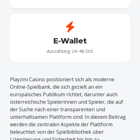
E-Wallet
Auszahlung 24–48 Std.
Playzini Casino positioniert sich als moderne
Online-Spielbank, die sich gezielt an ein
europäisches Publikum richtet, darunter auch
österreichische Spielerinnen und Spieler, die auf
der Suche nach einer transparenten und
unterhaltsamen Plattform sind. In diesem Beitrag
werden die zentralen Aspekte der Plattform
beleuchtet: von der Spielbibliothek über
Lizenzierung und Sicherheit bis hin zu