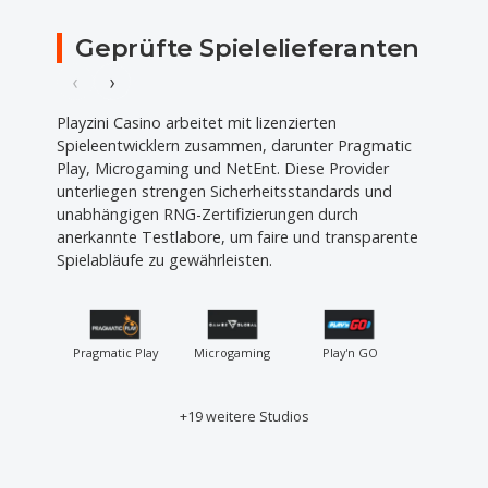
Geprüfte Spielelieferanten
‹
›
Playzini Casino arbeitet mit lizenzierten
Spieleentwicklern zusammen, darunter Pragmatic
Play, Microgaming und NetEnt. Diese Provider
unterliegen strengen Sicherheitsstandards und
unabhängigen RNG-Zertifizierungen durch
anerkannte Testlabore, um faire und transparente
Spielabläufe zu gewährleisten.
NetEnt
Pragmatic Play
Microgaming
Play'n GO
+19 weitere Studios