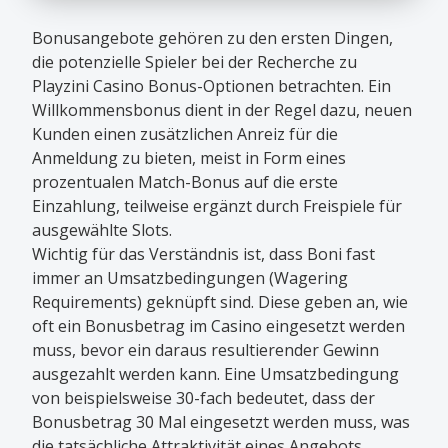
Bonusangebote gehören zu den ersten Dingen,
die potenzielle Spieler bei der Recherche zu
Playzini Casino Bonus-Optionen betrachten. Ein
Willkommensbonus dient in der Regel dazu, neuen
Kunden einen zusätzlichen Anreiz für die
Anmeldung zu bieten, meist in Form eines
prozentualen Match-Bonus auf die erste
Einzahlung, teilweise ergänzt durch Freispiele für
ausgewählte Slots.
Wichtig für das Verständnis ist, dass Boni fast
immer an Umsatzbedingungen (Wagering
Requirements) geknüpft sind. Diese geben an, wie
oft ein Bonusbetrag im Casino eingesetzt werden
muss, bevor ein daraus resultierender Gewinn
ausgezahlt werden kann. Eine Umsatzbedingung
von beispielsweise 30-fach bedeutet, dass der
Bonusbetrag 30 Mal eingesetzt werden muss, was
die tatsächliche Attraktivität eines Angebots