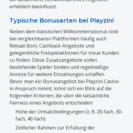
erheblich beeinflusst.
Typische Bonusarten bei Playzini
Neben dem klassischen Willkommensbonus sind
bei vergleichbaren Plattformen häufig auch
Reload-Boni, Cashback-Angebote und
gelegentliche Freispielaktionen für treue Kunden
zu finden. Diese Zusatzangebote sollen
bestehende Spieler binden und regelmäßige
Anreize für weitere Einzahlungen schaffen.
Bevor man ein Bonusangebot bei Playzini Casino
in Anspruch nimmt, lohnt sich ein Blick auf die
folgenden Kriterien, die über die tatsächliche
Fairness eines Angebots entscheiden:
Höhe der Umsatzbedingungen (z. B. 20-fach, 30-
fach, 40-fach)
Zeitlicher Rahmen zur Erfüllung der