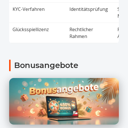
KYC-Verfahren
Identitätsprüfung
Schu
Miss
Glücksspiellizenz
Rechtlicher
Regu
Rahmen
Aufs
Bonusangebote