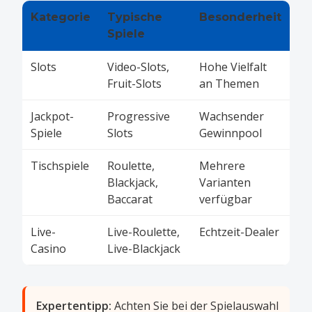
Kategorie
Typische
Besonderheit
Spiele
Slots
Video-Slots,
Hohe Vielfalt
Fruit-Slots
an Themen
Jackpot-
Progressive
Wachsender
Spiele
Slots
Gewinnpool
Tischspiele
Roulette,
Mehrere
Blackjack,
Varianten
Baccarat
verfügbar
Live-
Live-Roulette,
Echtzeit-Dealer
Casino
Live-Blackjack
Expertentipp:
Achten Sie bei der Spielauswahl