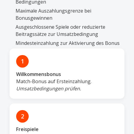
Bedingungen
Maximale Auszahlungsgrenze bei
Bonusgewinnen
Ausgeschlossene Spiele oder reduzierte
Beitragssätze zur Umsatzbedingung
Mindesteinzahlung zur Aktivierung des Bonus
1
Willkommensbonus
Match-Bonus auf Ersteinzahlung.
Umsatzbedingungen prüfen.
2
Freispiele