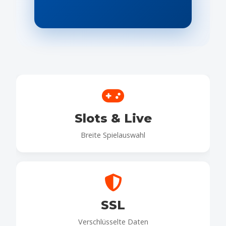
Slots & Live
Breite Spielauswahl
SSL
Verschlüsselte Daten