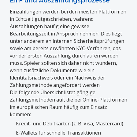
Ein- und Auszahlungsprozesse
Einzahlungen werden bei den meisten Plattformen
in Echtzeit gutgeschrieben, während
Auszahlungen häufig eine gewisse
Bearbeitungszeit in Anspruch nehmen. Dies liegt
unter anderem an internen Sicherheitsprüfungen
sowie am bereits erwähnten KYC-Verfahren, das
vor der ersten Auszahlung durchlaufen werden
muss. Spieler sollten sich daher nicht wundern,
wenn zusätzliche Dokumente wie ein
Identitätsnachweis oder ein Nachweis der
Zahlungsmethode angefordert werden.
Die folgende Übersicht listet gängige
Zahlungsmethoden auf, die bei Online-Plattformen
im europäischen Raum häufig zum Einsatz
kommen:
Kredit- und Debitkarten (z. B. Visa, Mastercard)
E-Wallets für schnelle Transaktionen