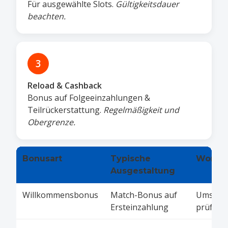
Für ausgewählte Slots.
Gültigkeitsdauer
beachten.
3
Reload & Cashback
Bonus auf Folgeeinzahlungen &
Teilrückerstattung.
Regelmäßigkeit und
Obergrenze.
Bonusart
Typische
Worauf
Ausgestaltung
Willkommensbonus
Match-Bonus auf
Umsatz
Ersteinzahlung
prüfen