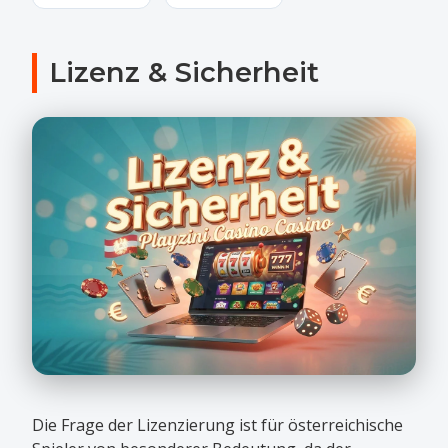
Lizenz & Sicherheit
Die Frage der Lizenzierung ist für österreichische