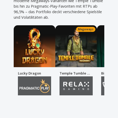
moderne Megaways-Varianten wie Temple Tumble
bis hin zu Pragmatic-Play-Favoriten mit RTPs ab
96,5% – das Portfolio deckt verschiedene Spielstile
und Volatilitäten ab.
Megaways
Lucky Dragon
Temple Tumble Megaways
Big Bamb