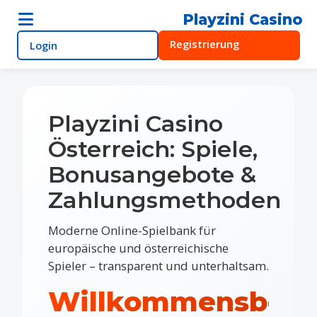
Playzini Casino
Registrierung
Login
Playzini Casino
Österreich: Spiele,
Bonusangebote &
Zahlungsmethoden
Moderne Online-Spielbank für
europäische und österreichische
Spieler – transparent und unterhaltsam.
Willkommensbon